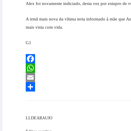
Alex foi novamente indiciado, desta vez por estupro de v
A irmã mais nova da vítima teria informado à mãe que Ani
mais vista com vida.
G1
Facebook
WhatsApp
Email
Share
LLDEARAUJO