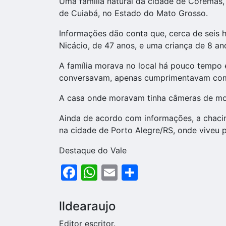
Uma família natural da cidade de Coremas, 
de Cuiabá, no Estado do Mato Grosso.
Informações dão conta que, cerca de seis 
Nicácio, de 47 anos, e uma criança de 8 an
A família morava no local há pouco tempo
conversavam, apenas cumprimentavam com “
A casa onde moravam tinha câmeras de mon
Ainda de acordo com informações, a chacin
na cidade de Porto Alegre/RS, onde viveu po
Destaque do Vale
Facebook
WhatsApp
Email
Share
lldearaujo
Editor escritor.