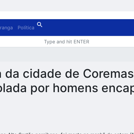
oranga
Política
a da cidade de Coremas
golada por homens enc