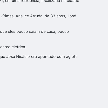
), em uma residência, localizada na cidade
ítimas, Analice Arruda, de 33 anos, José
 que eles pouco saíam de casa, pouco
erca elétrica.
 que José Nicácio era apontado com agiota