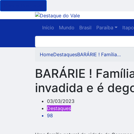
Cancel Preloader
Início
Mundo
Brasil
Paraíba
Itap
Home
Destaques
BARÁRIE ! Família…
BARÁRIE ! Famíli
invadida e é de
03/03/2023
Destaques
98