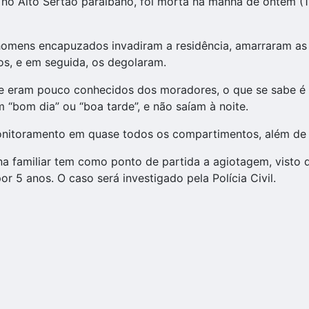
no Alto Sertão paraibano, foi morta na manhã de ontem (1º
homens encapuzados invadiram a residência, amarraram as v
os, e em seguida, os degolaram.
 e eram pouco conhecidos dos moradores, o que se sabe é
bom dia” ou “boa tarde”, e não saíam à noite.
itoramento em quase todos os compartimentos, além de c
a familiar tem como ponto de partida a agiotagem, visto
r 5 anos. O caso será investigado pela Polícia Civil.