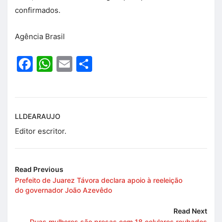
confirmados.
Agência Brasil
Facebook
WhatsApp
Email
Share
LLDEARAUJO
Editor escritor.
Read Previous
Prefeito de Juarez Távora declara apoio à reeleição
do governador João Azevêdo
Read Next
Duas mulheres são presas com 18 celulares roubados