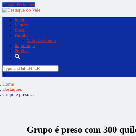
Cancel Preloader
Início
Mundo
Brasil
Paraíba
Vale Do Piancó
Itaporanga
Política
✕
Home
Destaques
Grupo é preso…
Grupo é preso com 300 quil