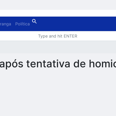
oranga
Política
pós tentativa de homi