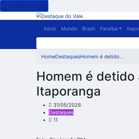
Cancel Preloader
Início
Mundo
Brasil
Paraíba
Itap
Home
Destaques
Homem é detido…
Homem é detido a
Itaporanga
31/05/2026
Destaques
11