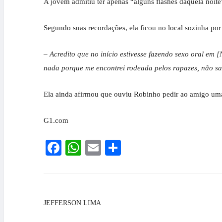
A jovem admitiu ter apenas “alguns flashes daquela noite
Segundo suas recordações, ela ficou no local sozinha p
– Acredito que no início estivesse fazendo sexo oral e
nada porque me encontrei rodeada pelos rapazes, não sa
Ela ainda afirmou que ouviu Robinho pedir ao amigo uma 
G1.com
Facebook
WhatsApp
Email
Share
JEFFERSON LIMA