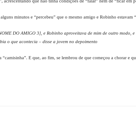
”, acrescentando que não tinha condições de “falar” nem de “ficar em p
or alguns minutos e “percebeu” que o mesmo amigo e Robinho estavam “
m [NOME DO AMIGO 3], e Robinho aproveitava de mim de outro modo, e d
bia o que acontecia – disse a jovem no depoimento
“camisinha”. E que, ao fim, se lembrou de que começou a chorar e que