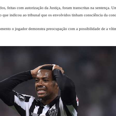
ados, feitas com autorização da Justiça, foram transcritas na sentença.
 que indicou ao tribunal que os envolvidos tinham consciência da cond
mento o jogador demonstra preocupação com a possibilidade de a vítim