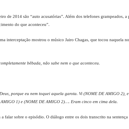
 janeiro de 2014 são “auto acusatórias”. Além dos telefones grampeados, a
ecimento do que aconteceu”.
a interceptação mostrou o músico Jairo Chagas, que tocou naquela noi
a completamente bêbada, não sabe nem o que aconteceu.
Deus, porque eu nem toquei aquela garota. Vi (NOME DE AMIGO 2), e o
E AMIGO 1) e (NOME DE AMIGO 2)…. Eram cinco em cima dela.
 falar sobre o episódio. O diálogo entre os dois transcrito na sentença 