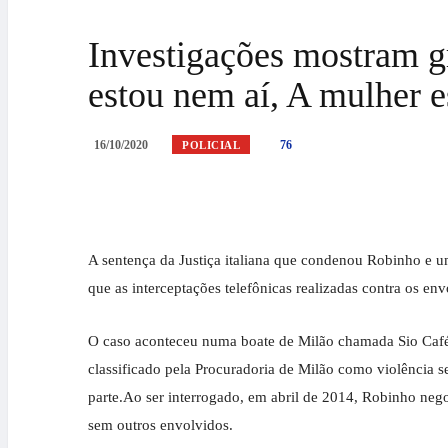
Investigações mostram g
estou nem aí, A mulher 
16/10/2020
76
POLICIAL
A sentença da Justiça italiana que condenou Robinho e u
que as interceptações telefônicas realizadas contra os en
O caso aconteceu numa boate de Milão chamada Sio Café n
classificado pela Procuradoria de Milão como violência s
parte.Ao ser interrogado, em abril de 2014, Robinho neg
sem outros envolvidos.