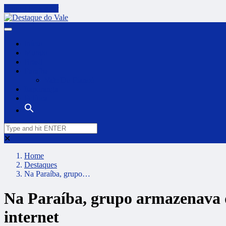
Cancel Preloader
Início
Mundo
Brasil
Paraíba
Vale Do Piancó
Itaporanga
Política
✕
Home
Destaques
Na Paraíba, grupo…
Na Paraíba, grupo armazenava d
internet