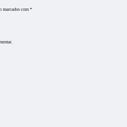
ão marcados com
*
mentar.