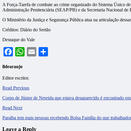
A Força-Tarefa de combate ao crime organizado do Sistema Único de S
Administração Penitenciária (SEAP/PB) e da Secretaria Nacional de
O Ministério da Justiça e Segurança Pública atua na articulação dessas
Créditos: Diário do Sertão
Destaque do Vale
Facebook
WhatsApp
Email
Share
lldearaujo
Editor escritor.
Read Previous
Corpo de Júnior de Nereida que estava desaparecido é encontrado em 
Read Next
Paraíba tem mais pessoas recebendo Bolsa Família do que trabalh
Leave a Reply