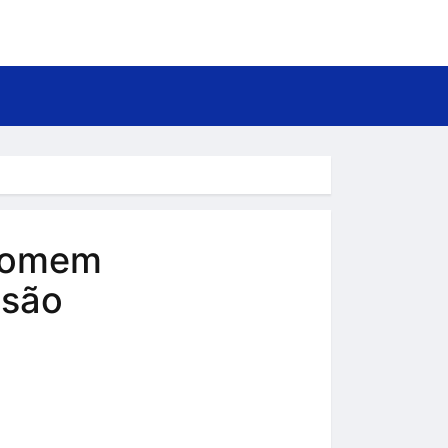
 homem
ssão