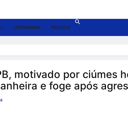
A
ITAPORANGA
POLÍTICA
PB, motivado por ciúmes
nheira e foge após agre
8