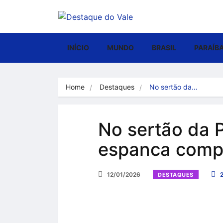
INÍCIO
MUNDO
BRASIL
PARAÍB
Home
Destaques
No sertão da…
No sertão da 
espanca compa
12/01/2026
2
DESTAQUES