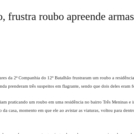
o, frustra roubo apreende armas
itares da 2ª Companhia do 12º Batalhão frustraram um roubo a residência
nda prenderam três suspeitos em flagrante, sendo que dois deles eram fo
riam praticando um roubo em uma residência no bairro Três Meninas e 
o da casa, momento em que ele ao avistar as viaturas, voltou para dent