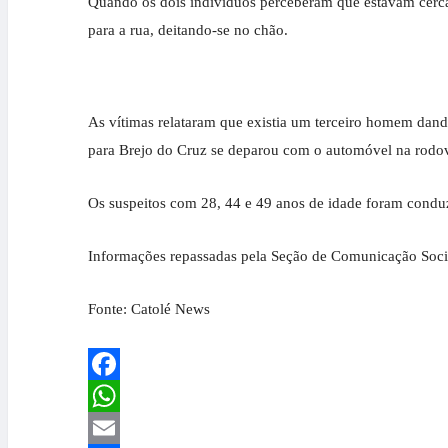
Quando os dois indivíduos perceberam que estavam cerca
para a rua, deitando-se no chão.
As vítimas relataram que existia um terceiro homem dand
para Brejo do Cruz se deparou com o automóvel na rodov
Os suspeitos com 28, 44 e 49 anos de idade foram conduz
Informações repassadas pela Seção de Comunicação Socia
Fonte: Catolé News
Facebook
WhatsApp