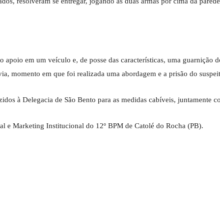
dos, resolveram se entregar, jogando as duas armas por cima da pared
o apoio em um veículo e, de posse das características, uma guarnição
ia, momento em que foi realizada uma abordagem e a prisão do suspeit
idos à Delegacia de São Bento para as medidas cabíveis, juntamente c
l e Marketing Institucional do 12º BPM de Catolé do Rocha (PB).