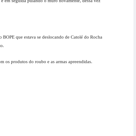
e e em seguida pulando o muro novamente, dessa vez
 do BOPE que estava se deslocando de Catolé do Rocha
o.
om os produtos do roubo e as armas apreendidas.