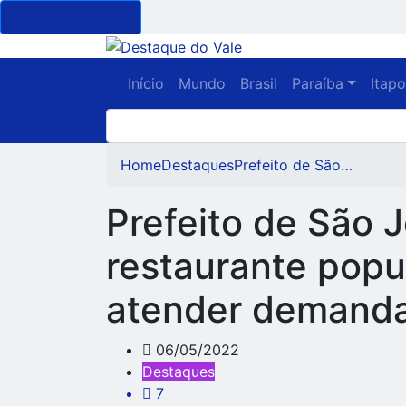
Cancel Preloader
Início
Mundo
Brasil
Paraíba
Itap
Home
Destaques
Prefeito de São…
Prefeito de São 
restaurante popu
atender demanda
06/05/2022
Destaques
7