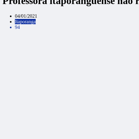
Professora itaporanguense não r
04/01/2021
Itaporanga
94