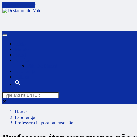
Cancel Preloader
Início
Mundo
Brasil
Paraíba
Vale Do Piancó
Itaporanga
Política
✕
Home
Itaporanga
Professora itaporanguense não…