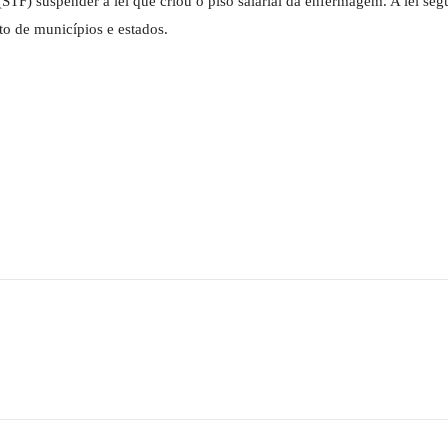
TF) suspender a lei que criou o piso salarial da enfermagem. A lei seg
o de municípios e estados.