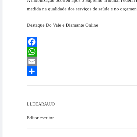
A mobilização ocorreu após o Supremo Tribunal Federal (S
medida na qualidade dos serviços de saúde e no orçament
Destaque Do Vale e Diamante Online
Facebook
WhatsApp
Email
Share
LLDEARAUJO
Editor escritor.