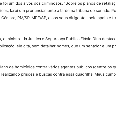
e foi um dos alvos dos criminosos. “Sobre os planos de retali
licos, farei um pronunciamento à tarde na tribuna do senado. P
a Câmara, PM/SP, MPE/SP, e aos seus dirigentes pelo apoio e tr
 o ministro da Justiça e Segurança Pública Flávio Dino destac
blicação, ele cita, sem detalhar nomes, que um senador e um p
 plano de homicídios contra vários agentes públicos (dentre os
stá realizando prisões e buscas contra essa quadrilha. Meus cum