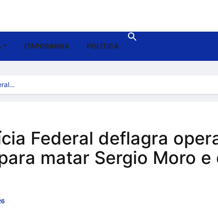
A
ITAPORANGA
POLÍTICA
eral…
cia Federal deflagra ope
para matar Sergio Moro e 
26