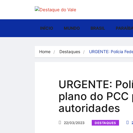
INÍCIO
MUNDO
BRASIL
PARAÍB
Home
Destaques
URGENTE: Polícia Fed
URGENTE: Polí
plano do PCC 
autoridades
22/03/2023
DESTAQUES