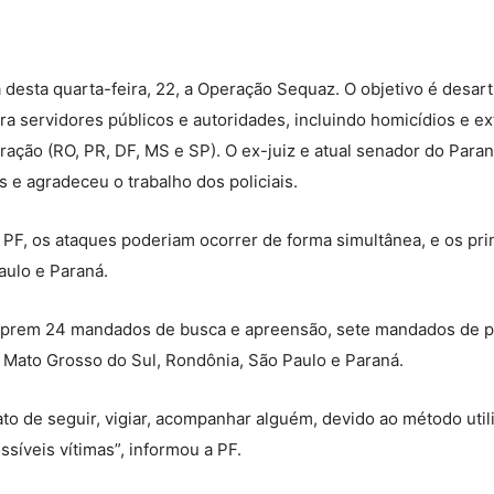
ã desta quarta-feira, 22, a Operação Sequaz. O objetivo é desar
tra servidores públicos e autoridades, incluindo homicídios e 
ação (RO, PR, DF, MS e SP). O ex-juiz e atual senador do Paran
 e agradeceu o trabalho dos policiais.
PF, os ataques poderiam ocorrer de forma simultânea, e os prin
ulo e Paraná.
umprem 24 mandados de busca e apreensão, sete mandados de pr
Mato Grosso do Sul, Rondônia, São Paulo e Paraná.
to de seguir, vigiar, acompanhar alguém, devido ao método util
síveis vítimas”, informou a PF.