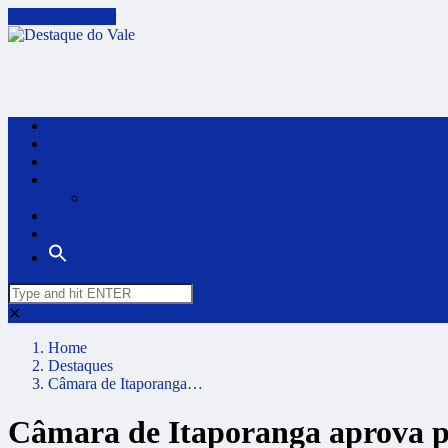
Cancel Preloader
Início
Mundo
Brasil
Paraíba
Vale Do Piancó
Itaporanga
Política
✕
Home
Destaques
Câmara de Itaporanga…
Câmara de Itaporanga aprova pr