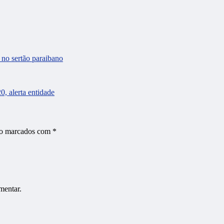
no sertão paraibano
, alerta entidade
ão marcados com
*
mentar.