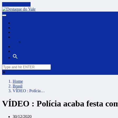
Cancel Preloader
Início
Mundo
Brasil
Paraíba
Vale Do Piancó
Itaporanga
Política
✕
Home
Brasil
VÍDEO : Polícia…
VÍDEO : Polícia acaba festa co
30/12/2020